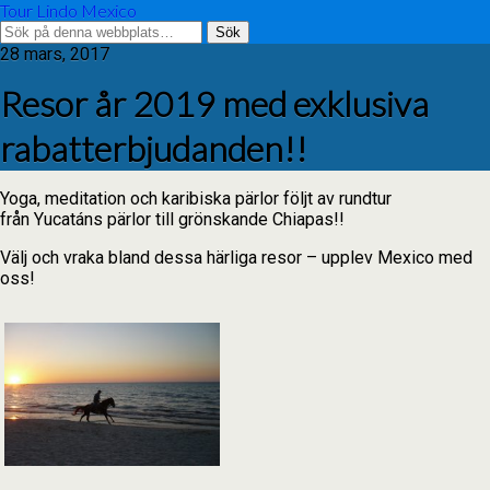
Tour Lindo Mexico
28 mars, 2017
Resor år 2019 med exklusiva
rabatterbjudanden!!
Yoga, meditation och karibiska pärlor följt av rundtur
från Yucatáns pärlor till grönskande Chiapas!!
Välj och vraka bland dessa härliga resor – upplev Mexico med
oss!