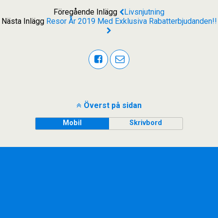
Föregående Inlägg
Livsnjutning
Nästa Inlägg
Resor År 2019 Med Exklusiva Rabatterbjudanden!!
Överst på sidan
Mobil
Skrivbord