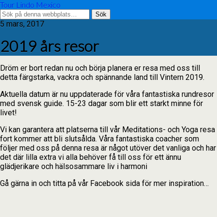
Tour Lindo Mexico
5 mars, 2017
2019 års resor
Dröm er bort redan nu och börja planera er resa med oss till
detta färgstarka, vackra och spännande land till Vintern 2019.
Aktuella datum är nu uppdaterade för våra fantastiska rundresor
med svensk guide. 15-23 dagar som blir ett starkt minne för
livet!
Vi kan garantera att platserna till vår Meditations- och Yoga resa
fort kommer att bli slutsålda. Våra fantastiska coacher som
följer med oss på denna resa är något utöver det vanliga och har
det där lilla
extra vi alla behöver få till oss för ett ännu
glädjerikare och hälsosammare liv i harmoni
Gå gärna in och titta på vår Facebook sida för mer inspiration…