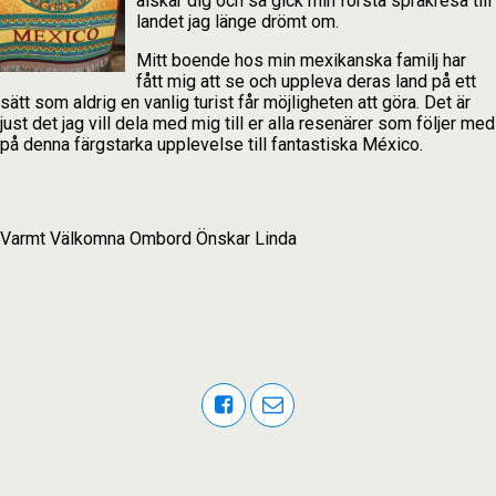
älskar dig och så gick min första språkresa till
landet jag länge drömt om.
Mitt boende hos min mexikanska familj har
fått mig att se och uppleva deras land på ett
sätt som aldrig en vanlig turist får möjligheten att göra. Det är
just det jag vill dela med mig till er alla resenärer som följer med
på denna färgstarka upplevelse till fantastiska México.
Varmt Välkomna Ombord Önskar Linda