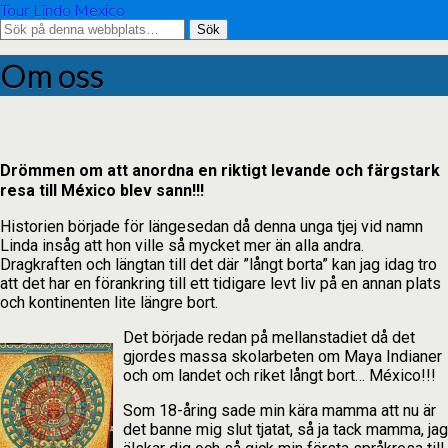
Tour Lindo Mexico
Om oss
Drömmen om att anordna en riktigt levande och färgstark
resa till México blev sann!!!
Historien började för längesedan då denna unga tjej vid namn
Linda insåg att hon ville så mycket mer än alla andra.
Dragkraften och längtan till det där ”långt borta” kan jag idag tro
att det har en förankring till ett tidigare levt liv på en annan plats
och kontinenten lite längre bort.
Det började redan på mellanstadiet då det
gjordes massa skolarbeten om Maya Indianer
och om landet och riket långt bort… México!!!
Som 18-åring sade min kära mamma att nu är
det banne mig slut tjatat, så ja tack mamma, jag