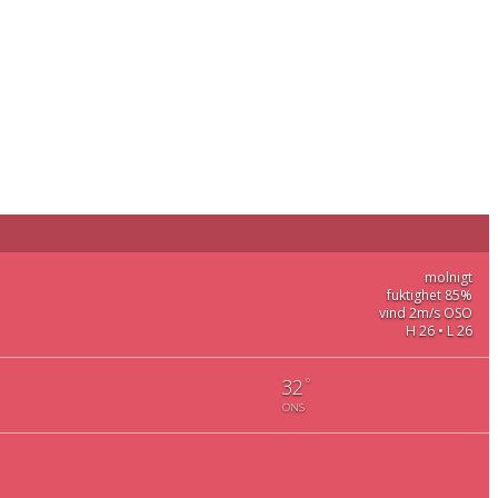
molnigt
fuktighet 85%
vind 2m/s OSO
H 26 • L 26
°
32
ONS