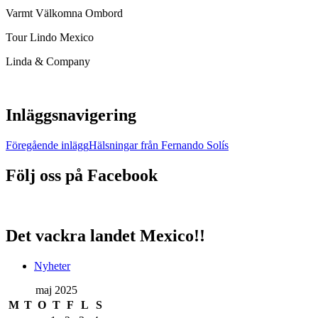
Varmt Välkomna Ombord
Tour Lindo Mexico
Linda & Company
Inläggsnavigering
Föregående inlägg
Hälsningar från Fernando Solís
Följ oss på Facebook
Det vackra landet Mexico!!
Nyheter
maj 2025
M
T
O
T
F
L
S