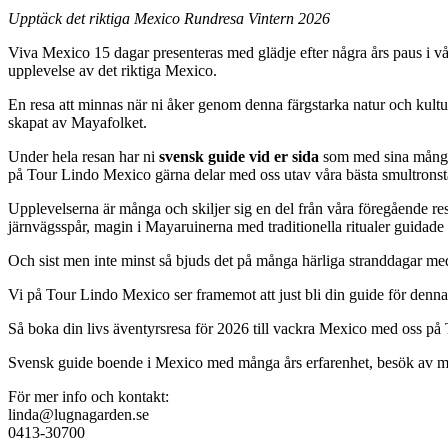
Upptäck det riktiga Mexico Rundresa Vintern 2026
Viva Mexico 15 dagar presenteras med glädje efter några års paus i vår
upplevelse av det riktiga Mexico.
En resa att minnas när ni åker genom denna färgstarka natur och kultur
skapat av Mayafolket.
Under hela resan har ni
svensk guide vid er sida
som med sina många år
på Tour Lindo Mexico gärna delar med oss utav våra bästa smultronställ
Upplevelserna är många och skiljer sig en del från våra föregående r
järnvägsspår, magin i Mayaruinerna med traditionella ritualer guidade 
Och sist men inte minst så bjuds det på många härliga stranddagar med
Vi på Tour Lindo Mexico ser framemot att just bli din guide för denna
Så boka din livs äventyrsresa för 2026 till vackra Mexico med oss p
Svensk guide boende i Mexico med många års erfarenhet, besök av m
För mer info och kontakt:
linda@lugnagarden.se
0413-30700