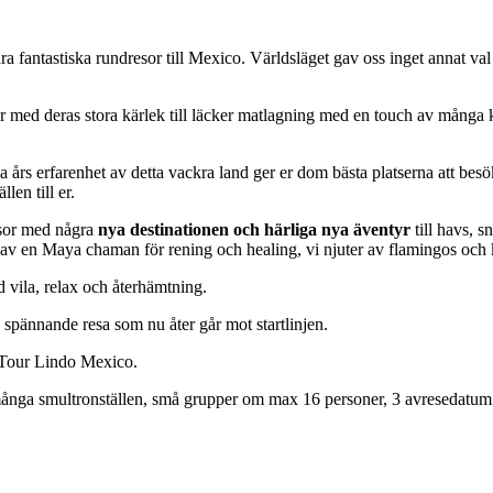
a fantastiska rundresor till Mexico. Världsläget gav oss inget annat val 
 med deras stora kärlek till läcker matlagning med en touch av många kry
s erfarenhet av detta vackra land ger er dom bästa platserna att besöka, v
en till er.
esor med några
nya destinationen och härliga nya äventyr
till havs, s
av en Maya chaman för rening och healing, vi njuter av flamingos och kaj
 vila, relax och återhämtning.
 spännande resa som nu åter går mot startlinjen.
å Tour Lindo Mexico.
ånga smultronställen, små grupper om max 16 personer, 3 avresedatum 