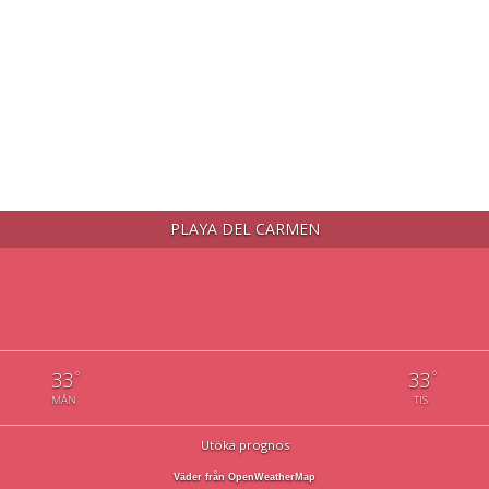
PLAYA DEL CARMEN
°
°
33
33
MÅN
TIS
Utöka prognos
Väder från OpenWeatherMap